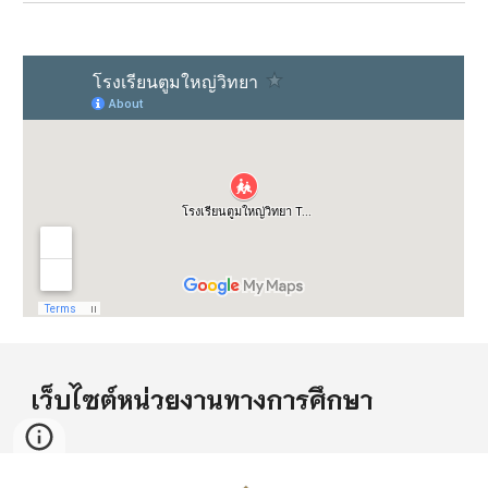
เว็บไซต์หน่วยงานทางการศึกษา