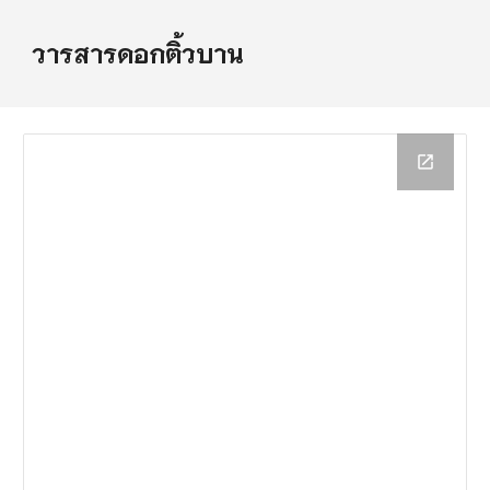
วารสารดอกติ้วบาน