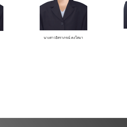
นางสาว
อิสราภรณ์ คงโสมา