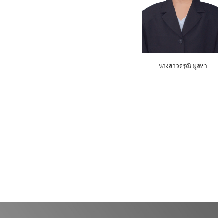
นางสาวดรุณี มูลหา