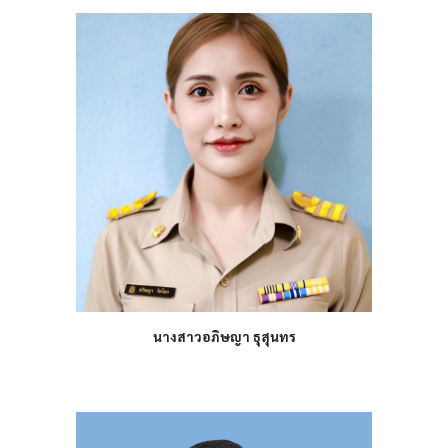
นางสาวอภิษญา ธุสุนทร