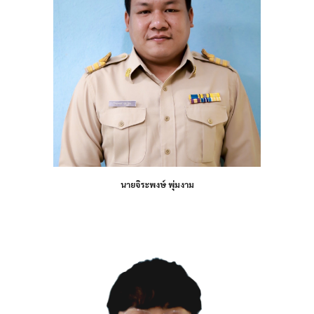
นายจิระพงษ์ พุ่มงาม