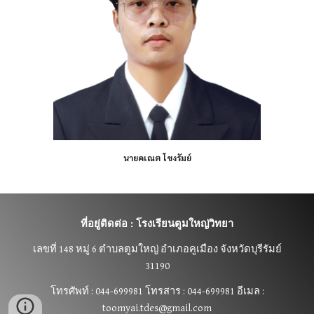
นาย
คเณต โขงรัมย์
ที่อยู่ติดต่อ : โรงเรียนตูมใหญ่วิทยา
เลขที่
148 หมู่ 6 ตำบลตูมใหญ่ อำเภอคูเมือง จังหวัดบุรีรัมย์
31190
โทรศัพท์ : 044-699981 โทรสาร : 044-699981 อีเมล :
toomyai.tdes@gmail.com